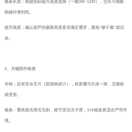
链条长度：根据实际提升高度选择（一般3M~12M），过长可能影
响操作便利性。
提升高度：确认葫芦的极限高度是否满足需求，避免“够不着”或厄
余。
4、关键部件检查
吊钩：应有安全舌片（防脱钩设计），材质需与主体一致，无裂纹
或变形。
链条：需表面光滑无毛刺，链节灵活无卡滞，316链条更适合严苛环
境。